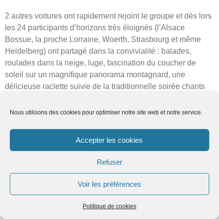
2 autres voitures ont rapidement rejoint le groupe et dès lors
les 24 participants d’horizons très éloignés (l’Alsace
Bossue, la proche Lorraine, Woerth, Strasbourg et même
Heidelberg) ont partagé dans la convivialité : balades,
roulades dans la neige, luge, fascination du coucher de
soleil sur un magnifique panorama montagnard, une
délicieuse raclette suivie de la traditionnelle soirée chants
accompagnée à la guitare par Pascal. Nous avons aussi
fêté 2 anniversaires et dégusté de délicieux desserts. Après
Nous utilisons des cookies pour optimiser notre site web et notre service.
2 jours au grand air et de bien-être dans un lieu aussi
chaleureux, le groupe a eu bien du mal à se séparer, surtout
Accepter les cookies
les 3 enfants présents ainsi que les salariés pour lesquels
retour signifiaient école et travail. Ce WE sera reconduit
Refuser
l’hiver prochain, en espérant que suffisament de neige
permettra les balades à raquette.
Voir les préférences
Les prochaines occasions de s’aérer avec le GIC seront
la
Politique de cookies
marche populaire de Sarre-Union le dimanche 12 mars
.