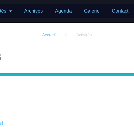
ités
Archives
Agenda
Galerie
Contact
Accueil
Activités

s
el