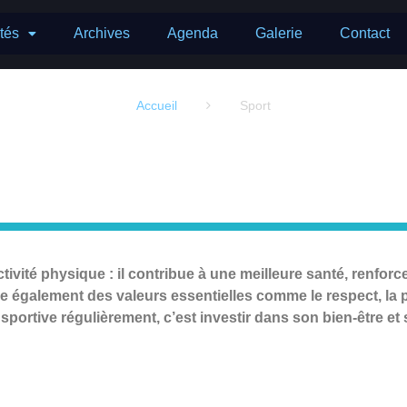
ités
Archives
Agenda
Galerie
Contact
Accueil
Sport

tivité physique : il contribue à une meilleure santé, renforce
pe également des valeurs essentielles comme le respect, la p
 sportive régulièrement, c’est investir dans son bien-être et s