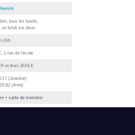
chwork
re, tous les lundis,
n, un lundi sur deux
h-16h
, 1 rue de l'école
R et Anni JEHLE
0.17 (Jeanine)
25.82 (Anni)
re + carte de membre