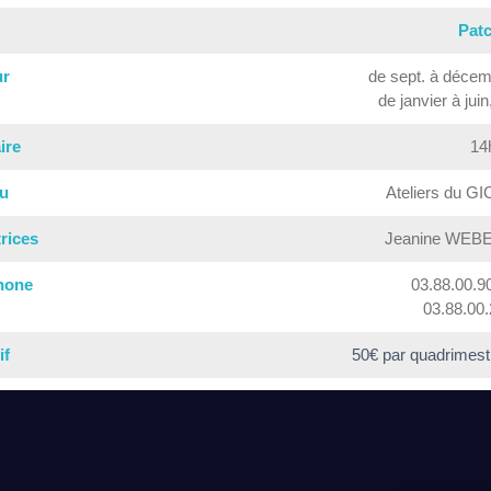
Pat
ur
de sept. à décemb
de janvier à jui
ire
14
eu
Ateliers du GIC
rices
Jeanine WEBE
hone
03.88.00.9
03.88.00.
if
50€ par quadrimest