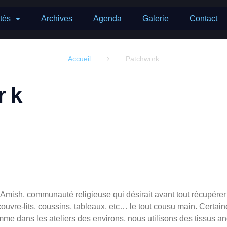
ités
Archives
Agenda
Galerie
Contact
Accueil
Patchwork

rk
es Amish, communauté religieuse qui désirait avant tout récupérer 
uvre-lits, coussins, tableaux, etc… le tout cousu main. Certai
me dans les ateliers des environs, nous utilisons des tissus an