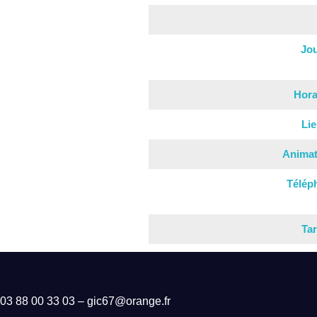
Jo
Hora
Li
Animat
Télép
Tar
03 88 00 33 03 – gic67@orange.fr