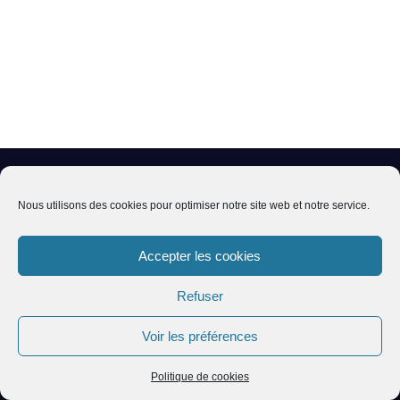
03 88 00 33 03 – gic67@orange.fr
Nous utilisons des cookies pour optimiser notre site web et notre service.
Accepter les cookies
1 rue de l’école 67260 SARRE-UNION
Refuser
Permanences : Lundi, Mardi et Jeudi de
14h à 17h
Voir les préférences
Politique de cookies