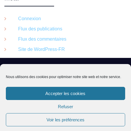
Connexion
Flux des publications
Flux des commentaires
Site de WordPress-FR
03 88 00 33 03 – gic67@orange.fr
Nous utilisons des cookies pour optimiser notre site web et notre service.
Accepter les cookies
1 rue de l’école 67260 SARRE-UNION
Refuser
Permanences : Lundi, Mardi et Jeudi de
14h à 17h
Voir les préférences