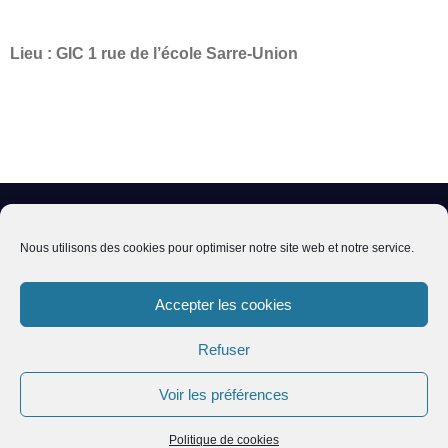
Lieu : GIC 1 rue de l’école Sarre-Union
03 88 00 33 03 – gic67@orange.fr
Nous utilisons des cookies pour optimiser notre site web et notre service.
Accepter les cookies
1 rue de l’école 67260 SARRE-UNION
Refuser
Permanences : Lundi, Mardi et Jeudi de
14h à 17h
Voir les préférences
Politique de cookies