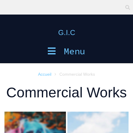
G.I.C
Menu
Accueil
Commercial Works

Commercial Works